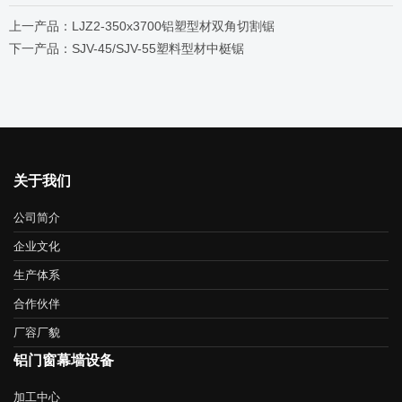
上一产品：LJZ2-350x3700铝塑型材双角切割锯
下一产品：SJV-45/SJV-55塑料型材中梃锯
关于我们
公司简介
企业文化
生产体系
合作伙伴
厂容厂貌
铝门窗幕墙设备
加工中心